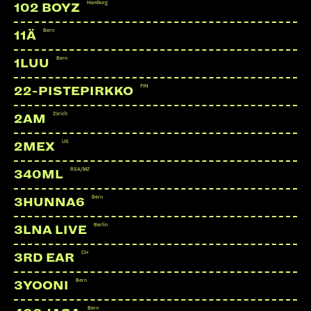
Hamburg
102 BOYZ
Bern
11Ä
Bern
1LUU
FIN
22-PISTEPIRKKO
Zürich
2AM
US
2MEX
RSA/MZ
340ML
Bern
3HUNNA6
Berlin
3LNA LIVE
CH
3RD EAR
Bern
3YOONI
Bern