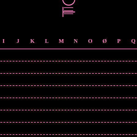
I
J
K
L
M
N
O
Ø
P
Q