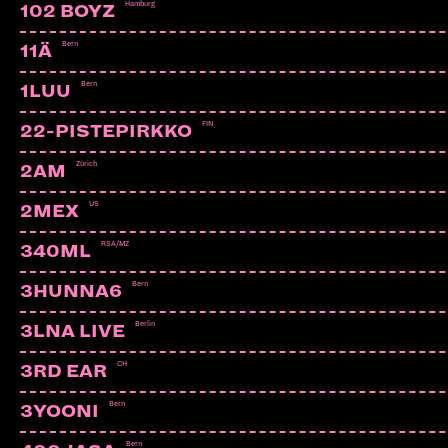
Hamburg
102 BOYZ
Bern
11Ä
Bern
1LUU
FIN
22-PISTEPIRKKO
Zürich
2AM
US
2MEX
RSA/MZ
340ML
Bern
3HUNNA6
Berlin
3LNA LIVE
CH
3RD EAR
COLIN STETSON × STIAN WE
Bern
3YOONI
Bern