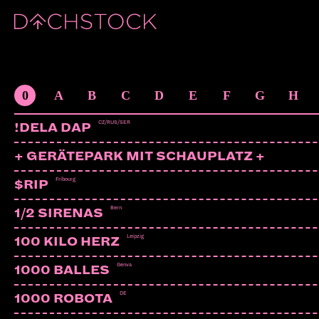
ARTISTS
0
A
B
C
D
E
F
G
H
CZ/RUS/SER
!DELA DAP
+ GERÄTEPARK MIT SCHAUPLATZ +
Fribourg
$RIP
Bern
1/2 SIRENAS
Leipzig
100 KILO HERZ
Genva
1000 BALLES
DE
1000 ROBOTA