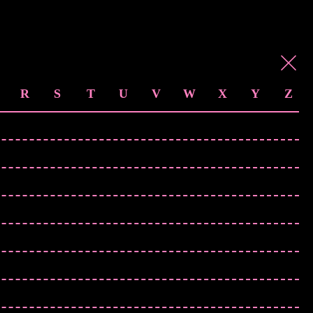
R
S
T
U
V
W
X
Y
Z