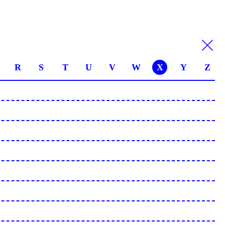
R
S
T
U
V
W
X
Y
Z