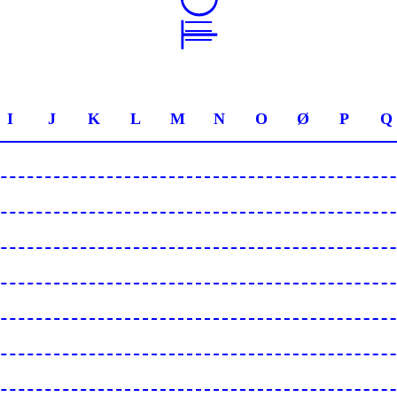
I
J
K
L
M
N
O
Ø
P
Q