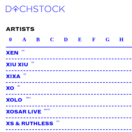
ARTISTS
0
A
B
C
D
E
F
G
H
CH
XEN
US
XIU XIU
US
XIXA
UK
XO
Bern
XOLO
Berlin
XOSAR LIVE
CH
XS & RUTHLESS