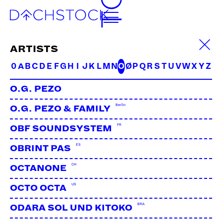
ARTISTS
0
A
B
C
D
E
F
G
H
I
J
K
L
M
N
O
Ø
P
Q
R
S
T
U
V
W
X
Y
Z
O.G. PEZO
Berlin
O.G. PEZO & FAMILY
FR
OBF SOUNDSYSTEM
ES
OBRINT PAS
CH
FILM 2
Bern, Zürich, Luzern
OCTANONE
US
OCTO OCTA
Im dichten, kaum auszuhaltenden Moment des
BRA
ODARA SOL UND KITOKO
Seins entsteht Reibung, Vibration und