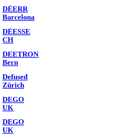
DÉERR
Barcelona
DÉESSE
CH
DEETRON
Bern
Defused
Zürich
DEGO
UK
DEGO
UK