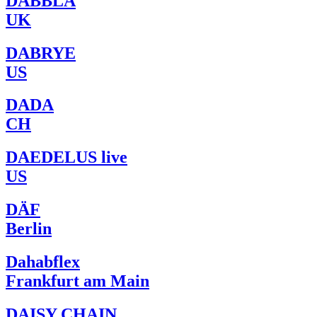
DABBLA
UK
DABRYE
US
DADA
CH
DAEDELUS live
US
DÄF
Berlin
Dahabflex
Frankfurt am Main
DAISY CHAIN