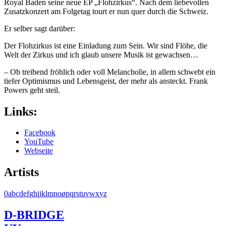
Royal Baden seine neue EP „Flohzirkus“. Nach dem liebevollen
Zusatzkonzert am Folgetag tourt er nun quer durch die Schweiz.
Er selber sagt darüber:
Der Flohzirkus ist eine Einladung zum Sein. Wir sind Flöhe, die
Welt der Zirkus und ich glaub unsere Musik ist gewachsen…
– Ob treibend fröhlich oder voll Melancholie, in allem schwebt ein
tiefer Optimismus und Lebensgeist, der mehr als ansteckt. Frank
Powers geht steil.
Links:
Facebook
YouTube
Webseite
Artists
0
a
b
c
d
e
f
g
h
i
j
k
l
m
n
o
ø
p
q
r
s
t
u
v
w
x
y
z
D-BRIDGE