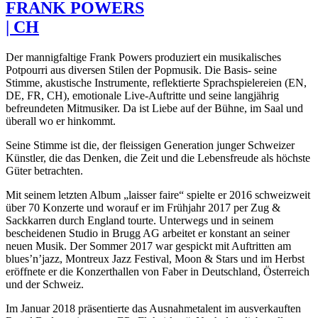
FRANK POWERS
| CH
Der mannigfaltige Frank Powers produziert ein musikalisches
Potpourri aus diversen Stilen der Popmusik. Die Basis- seine
Stimme, akustische Instrumente, reflektierte Sprachspielereien (EN,
DE, FR, CH), emotionale Live-Auftritte und seine langjährig
befreundeten Mitmusiker. Da ist Liebe auf der Bühne, im Saal und
überall wo er hinkommt.
Seine Stimme ist die, der fleissigen Generation junger Schweizer
Künstler, die das Denken, die Zeit und die Lebensfreude als höchste
Güter betrachten.
Mit seinem letzten Album „laisser faire“ spielte er 2016 schweizweit
über 70 Konzerte und worauf er im Frühjahr 2017 per Zug &
Sackkarren durch England tourte. Unterwegs und in seinem
bescheidenen Studio in Brugg AG arbeitet er konstant an seiner
neuen Musik. Der Sommer 2017 war gespickt mit Auftritten am
blues’n’jazz, Montreux Jazz Festival, Moon & Stars und im Herbst
eröffnete er die Konzerthallen von Faber in Deutschland, Österreich
und der Schweiz.
Im Januar 2018 präsentierte das Ausnahmetalent im ausverkauften