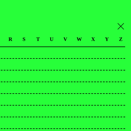
R
S
T
U
V
W
X
Y
Z