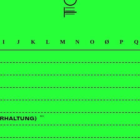
I
J
K
L
M
N
O
Ø
P
Q
BEL
ERHALTUNG)