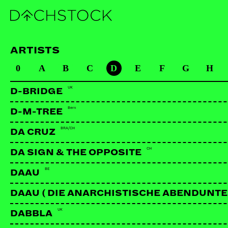
ARTISTS
0
A
B
C
D
E
F
G
H
UK
D-BRIDGE
Bern
D-M-TREE
BRA/CH
DA CRUZ
CH
DA SIGN & THE OPPOSITE
BE
DAAU
DAAU ( DIE ANARCHISTISCHE ABENDUNT
UK
DABBLA