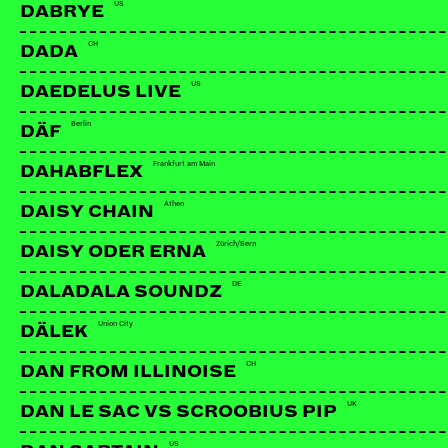
US
DABRYE
CH
DADA
US
DAEDELUS LIVE
Berlin
DÄF
Frankfurt am Main
DAHABFLEX
Athen
DAISY CHAIN
Zürich/Bern
DAISY ODER ERNA
DE
DALADALA SOUNDZ
Union City
DÄLEK
CH
DAN FROM ILLINOISE
UK
DAN LE SAC VS SCROOBIUS PIP
US