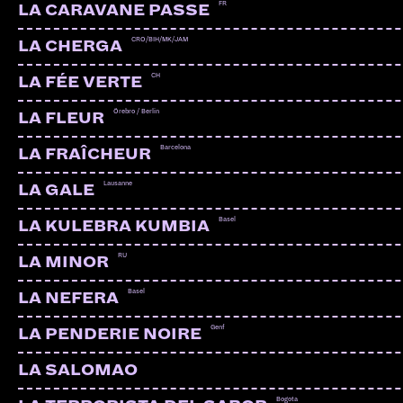
FR
LA CARAVANE PASSE
CRO/BIH/MK/JAM
LA CHERGA
CH
LA FÉE VERTE
Örebro / Berlin
LA FLEUR
Barcelona
LA FRAÎCHEUR
Lausanne
LA GALE
Basel
LA KULEBRA KUMBIA
RU
LA MINOR
Basel
LA NEFERA
Genf
LA PENDERIE NOIRE
LA SALOMAO
Bogota