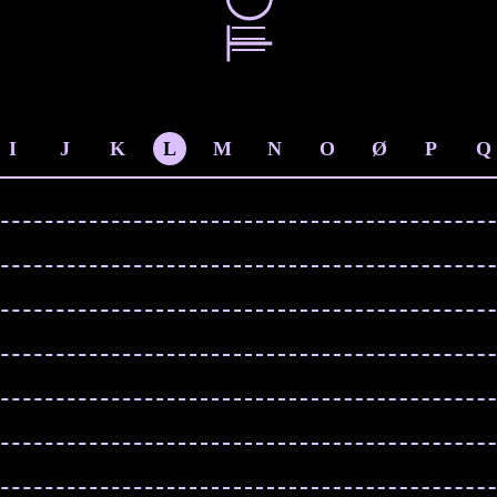
I
J
K
L
M
N
O
Ø
P
Q