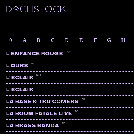
ARTISTS
0
A
B
C
D
E
F
G
H
FR/IT
L'ENFANCE ROUGE
CH
L'OURS
Genf
L‘ECLAIR
L’ECLAIR
CH
LA BASE & TRU COMERS
DE
LA BOUM FATALE LIVE
DE
LA BRASS BANDA