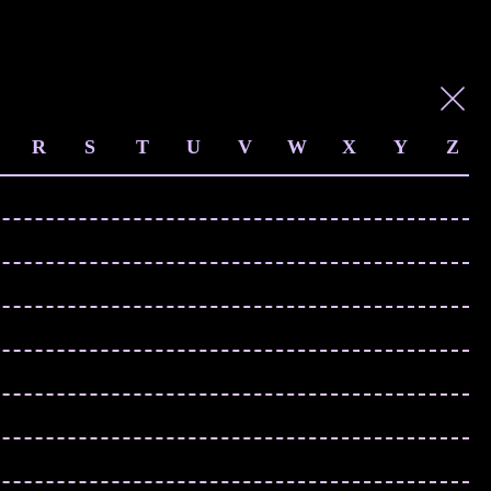
R
S
T
U
V
W
X
Y
Z